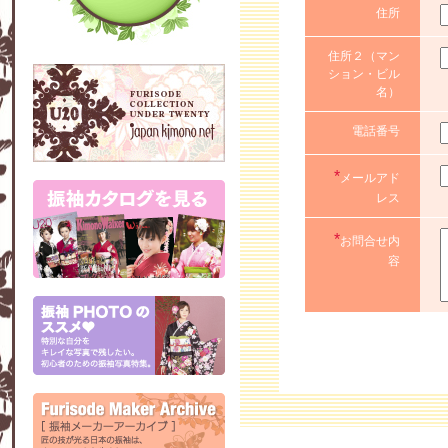
住所
住所２（マン
ション・ビル
名）
電話番号
*
メールアド
レス
*
お問合せ内
容