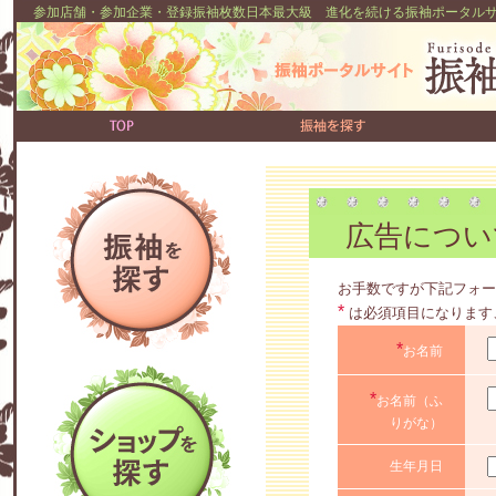
参加店舗・参加企業・登録振袖枚数日本最大級 進化を続ける振袖ポータルサ
広告につい
お手数ですが下記フォー
*
は必須項目になります
*
お名前
*
お名前（ふ
りがな）
生年月日